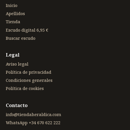
Inicio
Apellidos
Tienda
Escudo digital 6,95 €
Buscar escudo
Legal
Aviso legal
Política de privacidad
Condiciones generales
Política de cookies
Contacto
info@tiendaheraldica.com
WhatsApp +34 670 622 222