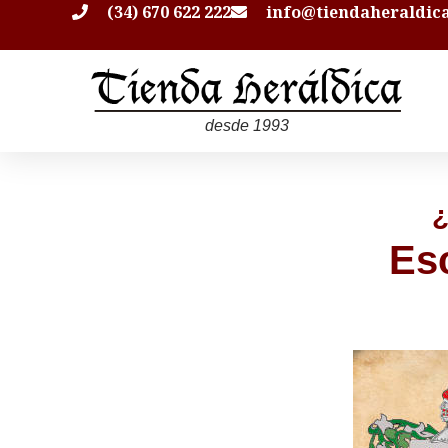
(34) 670 622 222
info@tiendaheraldic
desde 1993
¿
Es