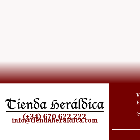
V
E
2
(+34) 670 622 222
info@tiendaheraldica.com