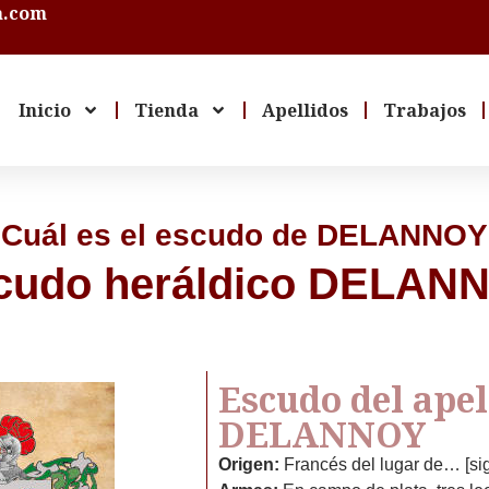
a.com
Inicio
Tienda
Apellidos
Trabajos
Cuál es el escudo de DELANNO
cudo heráldico DELAN
Escudo del apel
DELANNOY
Origen:
Francés del lugar de… [si