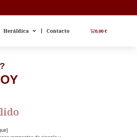
Heráldica
Contacto
0,00
€
Y?
NOY
lido
gue]