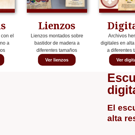
s
Lienzos
Digit
 con el
Lienzos montados sobre
Archivos her
ino a
bastidor de madera a
digitales en alt
ños
diferentes tamaños
a diferentes
Ver lienzos
Ver digit
Escu
digit
El esc
alta r