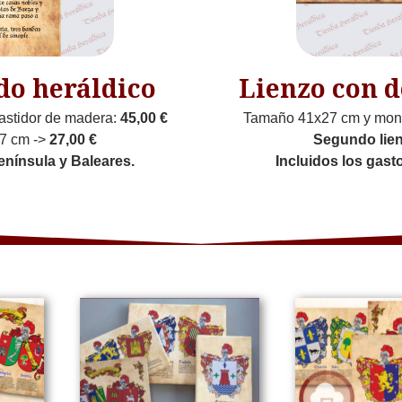
do heráldico
Lienzo con d
astidor de madera:
45,00 €
Tamaño 41x27 cm y mont
7 cm ->
27,00 €
Segundo lie
enínsula y Baleares.
Incluidos los gast