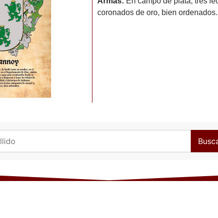
Armas:
En campo de plata, tres le
coronados de oro, bien ordenados.
Busc