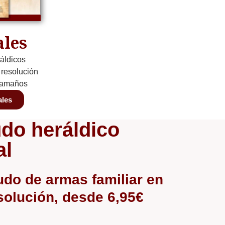
ales
áldicos
a resolución
 tamaños
ales
do heráldico
al
udo de armas familiar en
esolución, desde 6,95€