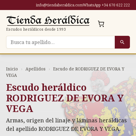
Saltar
info@tiendaheraldica.com
WhatsApp +34 670 622 222
al
contenido
Escudos heráldicos desde 1993
Buscar escudo por apellido
Inicio
›
Apellidos
›
Escudo de RODRIGUEZ DE EVORA Y
VEGA
Escudo heráldico
RODRIGUEZ DE EVORA Y
VEGA
Armas, origen del linaje y láminas heráldicas
del apellido RODRIGUEZ DE EVORA Y VEGA.