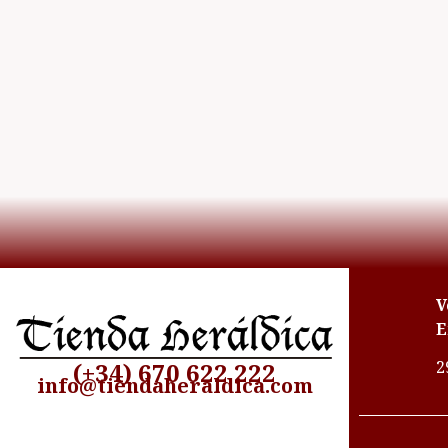
V
E
2
(+34) 670 622 222
info@tiendaheraldica.com