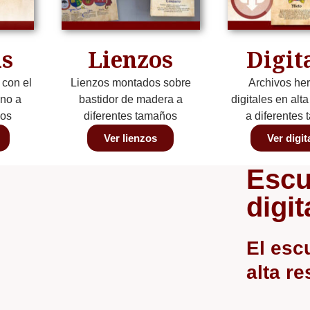
s
Lienzos
Digit
 con el
Lienzos montados sobre
Archivos her
ino a
bastidor de madera a
digitales en alt
ños
diferentes tamaños
a diferentes
Ver lienzos
Ver digit
Escu
digit
El esc
alta r