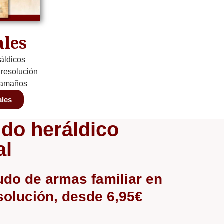
ales
áldicos
a resolución
 tamaños
ales
do heráldico
al
udo de armas familiar en
esolución, desde 6,95€