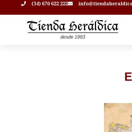
(34) 670 622 222
info@tiendaheraldic
desde 1993
E