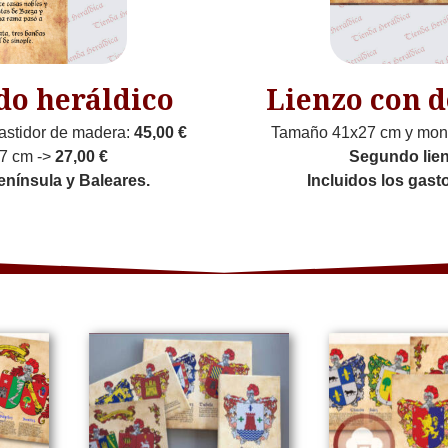
do heráldico
Lienzo con d
astidor de madera:
45,00 €
Tamaño 41x27 cm y mont
7 cm ->
27,00 €
Segundo lie
enínsula y Baleares.
Incluidos los gast