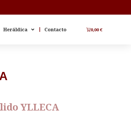
Heráldica
Contacto
0,00
€
CA
llido YLLECA