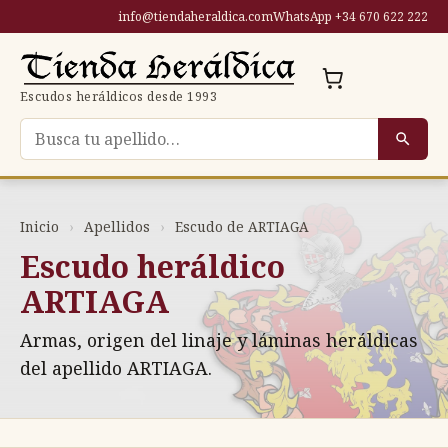
Saltar
info@tiendaheraldica.com
WhatsApp +34 670 622 222
al
contenido
Escudos heráldicos desde 1993
Buscar escudo por apellido
Inicio
›
Apellidos
›
Escudo de ARTIAGA
Escudo heráldico
ARTIAGA
Armas, origen del linaje y láminas heráldicas
del apellido ARTIAGA.