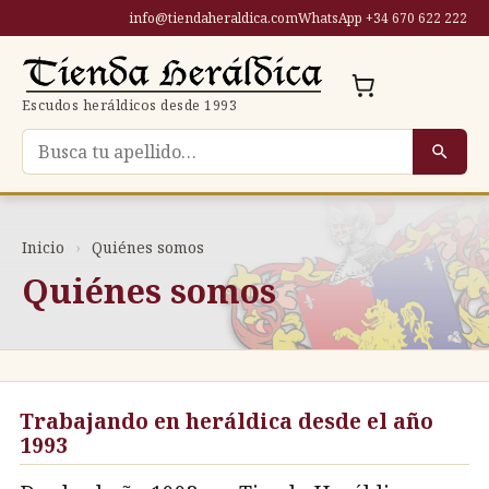
Saltar
info@tiendaheraldica.com
WhatsApp +34 670 622 222
al
contenido
Escudos heráldicos desde 1993
Buscar escudo por apellido
Inicio
›
Quiénes somos
Quiénes somos
Trabajando en heráldica desde el año
1993