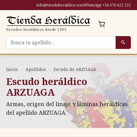
Saltar
info@tiendaheraldica.com
WhatsApp +34 670 622 222
al
contenido
Escudos heráldicos desde 1993
Buscar escudo por apellido
Inicio
›
Apellidos
›
Escudo de ARZUAGA
Escudo heráldico
ARZUAGA
Armas, origen del linaje y láminas heráldicas
del apellido ARZUAGA.