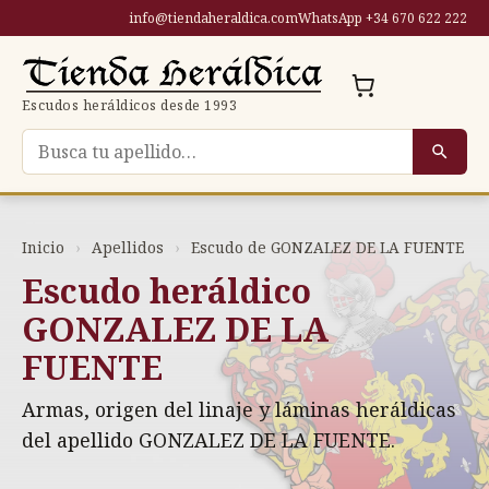
Saltar
info@tiendaheraldica.com
WhatsApp +34 670 622 222
al
contenido
Escudos heráldicos desde 1993
Buscar escudo por apellido
Inicio
›
Apellidos
›
Escudo de GONZALEZ DE LA FUENTE
Escudo heráldico
GONZALEZ DE LA
FUENTE
Armas, origen del linaje y láminas heráldicas
del apellido GONZALEZ DE LA FUENTE.