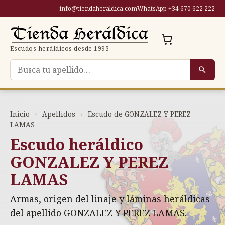
Saltar
info@tiendaheraldica.com
WhatsApp +34 670 622 222
al
contenido
Escudos heráldicos desde 1993
Buscar escudo por apellido
Inicio
›
Apellidos
›
Escudo de GONZALEZ Y PEREZ
LAMAS
Escudo heráldico
GONZALEZ Y PEREZ
LAMAS
Armas, origen del linaje y láminas heráldicas
del apellido GONZALEZ Y PEREZ LAMAS.