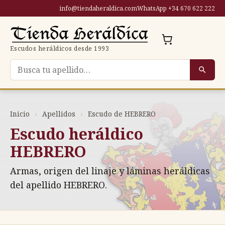
Saltar
info@tiendaheraldica.com
WhatsApp +34 670 622 222
al
contenido
Escudos heráldicos desde 1993
Buscar escudo por apellido
Inicio
›
Apellidos
›
Escudo de HEBRERO
Escudo heráldico
HEBRERO
Armas, origen del linaje y láminas heráldicas
del apellido HEBRERO.