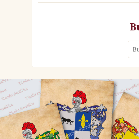
B
Ape