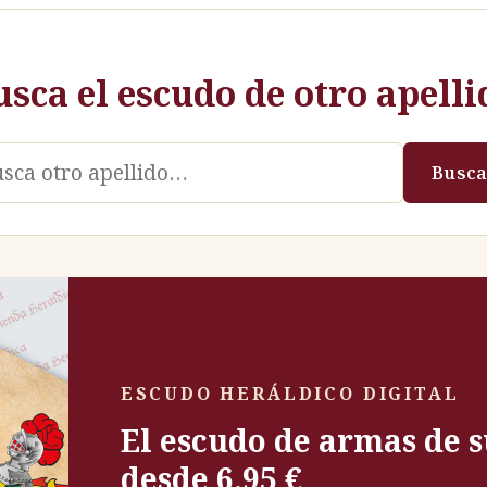
usca el escudo de otro apelli
llido
Busca
ESCUDO HERÁLDICO DIGITAL
El escudo de armas de s
desde 6,95 €