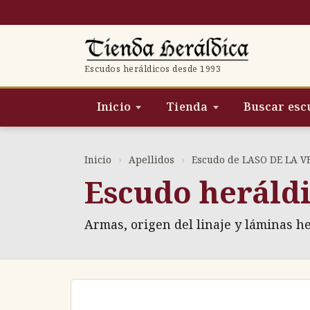
Saltar
al
contenido
Escudos heráldicos desde 1993
Inicio
Tienda
Buscar esc
Inicio
›
Apellidos
›
Escudo de LASO DE LA V
Escudo heráld
Armas, origen del linaje y láminas h