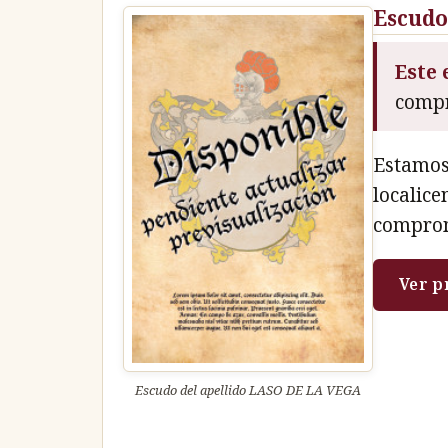
Escudo
Este 
compr
Estamos
localic
compro
Ver p
Escudo del apellido LASO DE LA VEGA