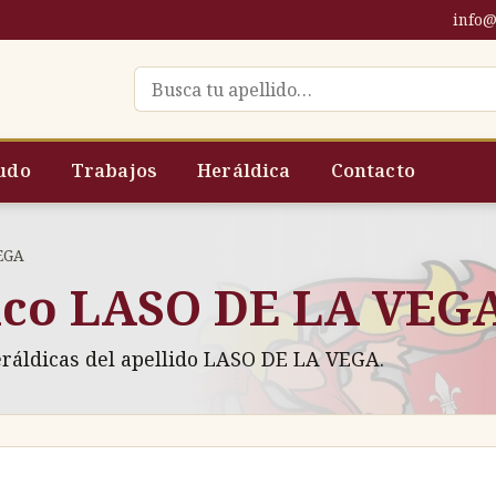
info@
Buscar escudo por apellido
udo
Trabajos
Heráldica
Contacto
EGA
ico LASO DE LA VEG
eráldicas del apellido LASO DE LA VEGA.