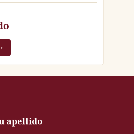
do
r
u apellido