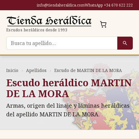
Saltar
info@tiendaheraldica.com
WhatsApp +34 670 622 222
al
contenido
Escudos heráldicos desde 1993
Buscar escudo por apellido
Inicio
›
Apellidos
›
Escudo de MARTIN DE LA MORA
Escudo heráldico MARTIN
DE LA MORA
Armas, origen del linaje y láminas heráldicas
del apellido MARTIN DE LA MORA.