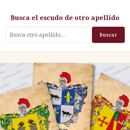
Busca el escudo de otro apellido
Apellido
Buscar