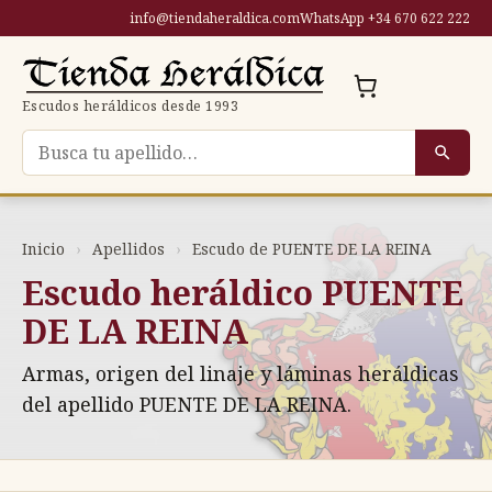
Saltar
info@tiendaheraldica.com
WhatsApp +34 670 622 222
al
contenido
Escudos heráldicos desde 1993
Buscar escudo por apellido
Inicio
›
Apellidos
›
Escudo de PUENTE DE LA REINA
Escudo heráldico PUENTE
DE LA REINA
Armas, origen del linaje y láminas heráldicas
del apellido PUENTE DE LA REINA.