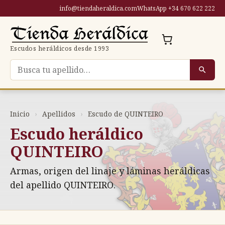
Saltar
info@tiendaheraldica.com
WhatsApp +34 670 622 222
al
contenido
Escudos heráldicos desde 1993
Buscar escudo por apellido
Inicio
›
Apellidos
›
Escudo de QUINTEIRO
Escudo heráldico
QUINTEIRO
Armas, origen del linaje y láminas heráldicas
del apellido QUINTEIRO.