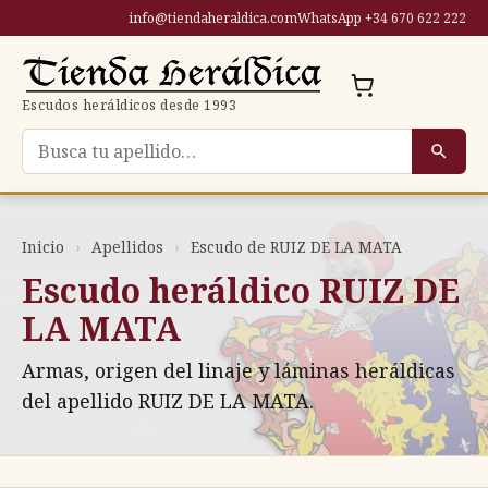
Saltar
info@tiendaheraldica.com
WhatsApp +34 670 622 222
al
contenido
Escudos heráldicos desde 1993
Buscar escudo por apellido
Inicio
›
Apellidos
›
Escudo de RUIZ DE LA MATA
Escudo heráldico RUIZ DE
LA MATA
Armas, origen del linaje y láminas heráldicas
del apellido RUIZ DE LA MATA.