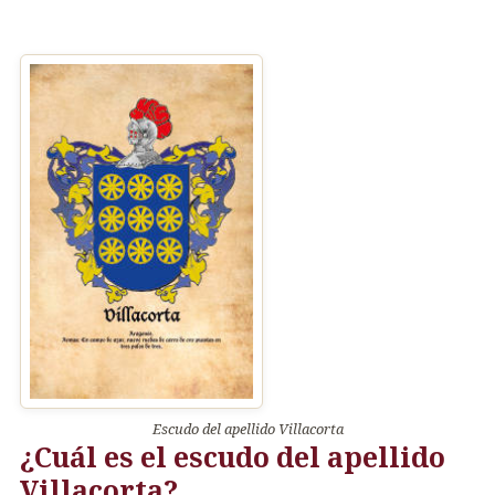
Escudo del apellido Villacorta
¿Cuál es el escudo del apellido
Villacorta?