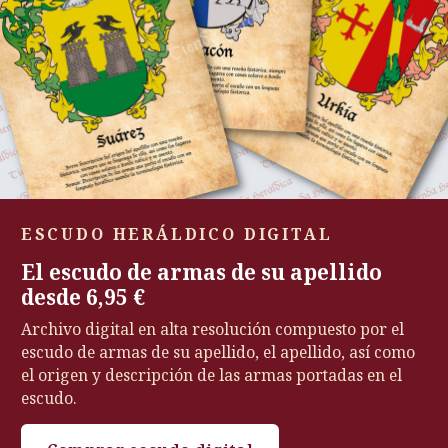
ESCUDO HERÁLDICO DIGITAL
El escudo de armas de su apellido
desde 6,95 €
Archivo digital en alta resolución compuesto por el
escudo de armas de su apellido, el apellido, así como
el origen y descripción de las armas portadas en el
escudo.