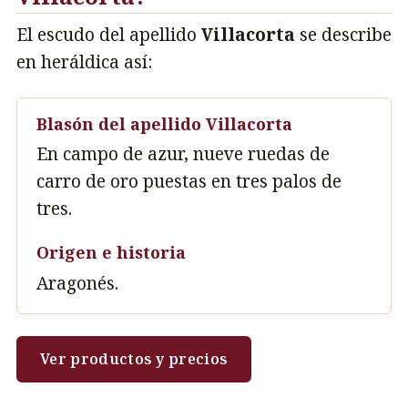
El escudo del apellido
Villacorta
se describe
en heráldica así:
Blasón del apellido Villacorta
En campo de azur, nueve ruedas de
carro de oro puestas en tres palos de
tres.
Origen e historia
Aragonés.
Ver productos y precios