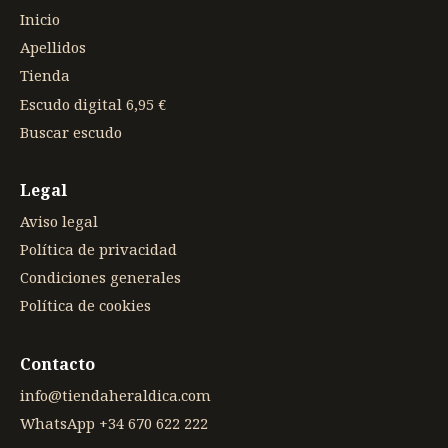
Inicio
Apellidos
Tienda
Escudo digital 6,95 €
Buscar escudo
Legal
Aviso legal
Política de privacidad
Condiciones generales
Política de cookies
Contacto
info@tiendaheraldica.com
WhatsApp +34 670 622 222