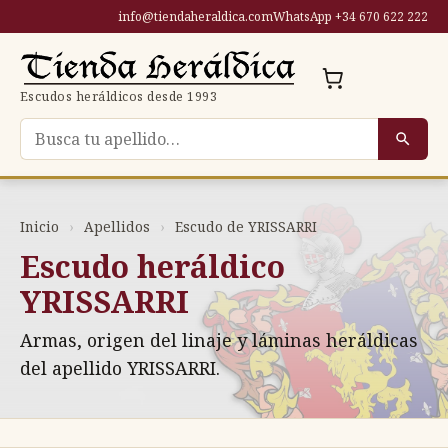
Saltar
info@tiendaheraldica.com
WhatsApp +34 670 622 222
al
contenido
Escudos heráldicos desde 1993
Buscar escudo por apellido
Inicio
›
Apellidos
›
Escudo de YRISSARRI
Escudo heráldico
YRISSARRI
Armas, origen del linaje y láminas heráldicas
del apellido YRISSARRI.