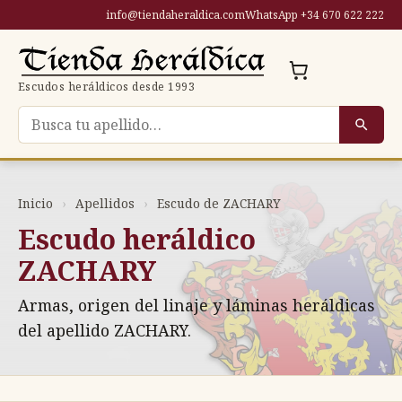
Saltar
info@tiendaheraldica.com
WhatsApp +34 670 622 222
al
contenido
Escudos heráldicos desde 1993
Buscar escudo por apellido
Inicio
›
Apellidos
›
Escudo de ZACHARY
Escudo heráldico
ZACHARY
Armas, origen del linaje y láminas heráldicas
del apellido ZACHARY.