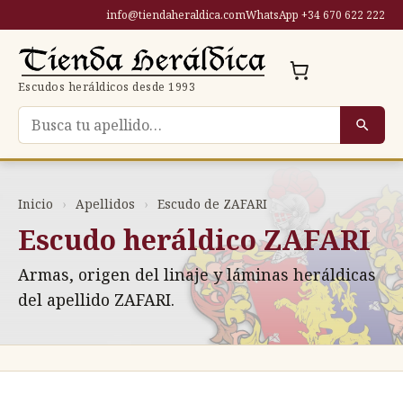
Saltar
info@tiendaheraldica.com
WhatsApp +34 670 622 222
al
contenido
Escudos heráldicos desde 1993
Buscar escudo por apellido
Inicio
›
Apellidos
›
Escudo de ZAFARI
Escudo heráldico ZAFARI
Armas, origen del linaje y láminas heráldicas
del apellido ZAFARI.