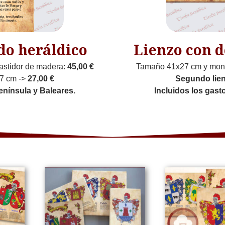
do heráldico
Lienzo con d
astidor de madera:
45,00 €
Tamaño 41x27 cm y mont
7 cm ->
27,00 €
Segundo lie
enínsula y Baleares.
Incluidos los gast