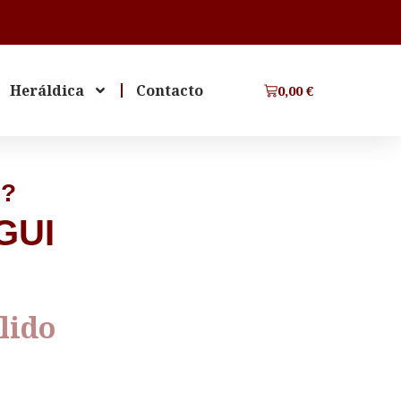
Heráldica
Contacto
0,00
€
I?
GUI
lido