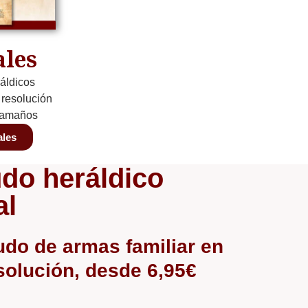
ales
áldicos
a resolución
 tamaños
ales
do heráldico
al
udo de armas familiar en
esolución, desde 6,95€