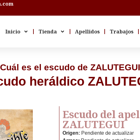
a.com
Inicio
Tienda
Apellidos
Trabajos
Cuál es el escudo de ZALUTEGU
cudo heráldico ZALUTE
Escudo del apel
ZALUTEGUI
Origen:
Pendiente de actualizar