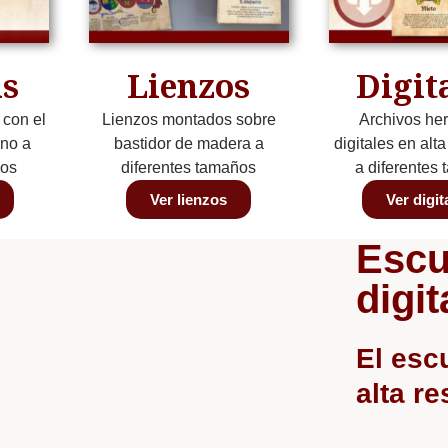
s
Lienzos
Digit
 con el
Lienzos montados sobre
Archivos her
ino a
bastidor de madera a
digitales en alt
ños
diferentes tamaños
a diferentes
Ver lienzos
Ver digit
Escu
digit
El esc
alta r