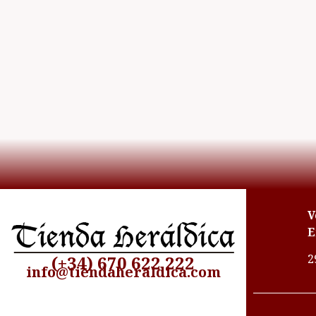
V
E
2
(+34) 670 622 222
info@tiendaheraldica.com