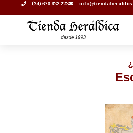
(34) 670 622 222
info@tiendaheraldic
desde 1993
¿
Es