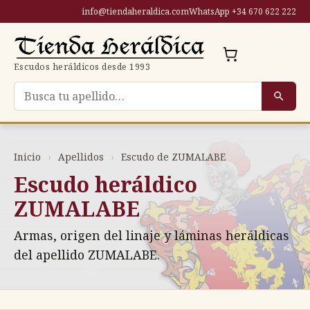
Saltar
info@tiendaheraldica.com
WhatsApp +34 670 622 222
al
contenido
Escudos heráldicos desde 1993
Buscar escudo por apellido
Inicio
›
Apellidos
›
Escudo de ZUMALABE
Escudo heráldico
ZUMALABE
Armas, origen del linaje y láminas heráldicas
del apellido ZUMALABE.