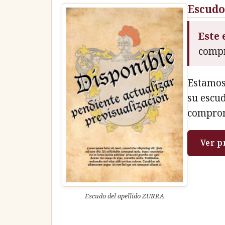
Escudo
Este 
compr
Estamos
su escu
compro
Ver p
Escudo del apellido ZURRA