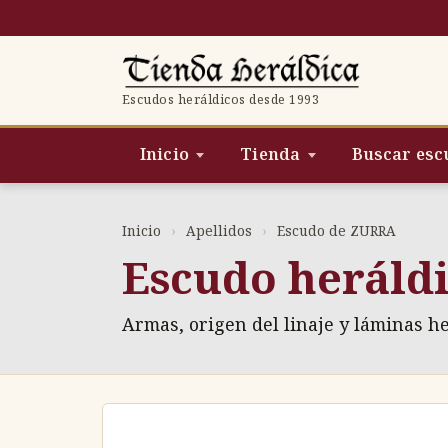
Saltar
al
contenido
Escudos heráldicos desde 1993
Inicio
Tienda
Buscar esc
Inicio
›
Apellidos
›
Escudo de ZURRA
Escudo heráld
Armas, origen del linaje y láminas h