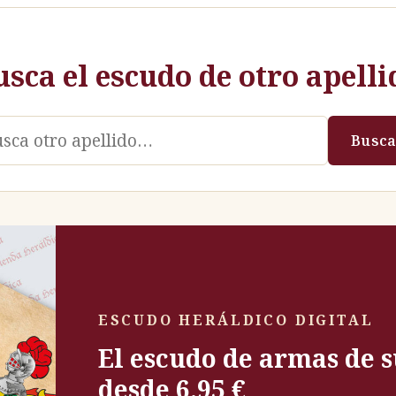
usca el escudo de otro apelli
llido
Busca
ESCUDO HERÁLDICO DIGITAL
El escudo de armas de s
desde 6,95 €