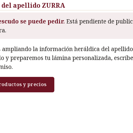
 del apellido ZURRA
escudo se puede pedir.
Está pendiente de publica
a.
 ampliando la información heráldica del apellid
do y preparemos tu lámina personalizada, escríb
miso.
roductos y precios