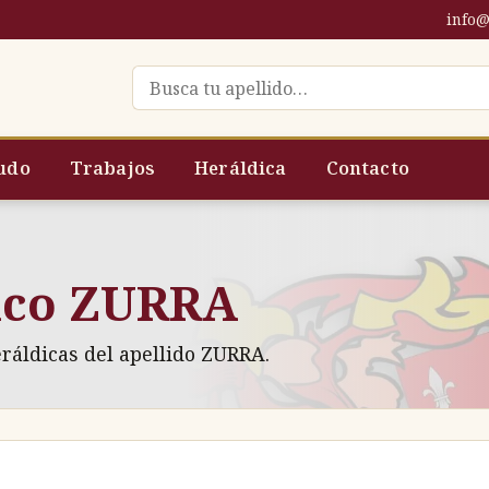
info@
Buscar escudo por apellido
udo
Trabajos
Heráldica
Contacto
ico ZURRA
eráldicas del apellido ZURRA.