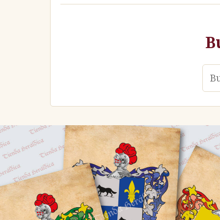
B
Ape