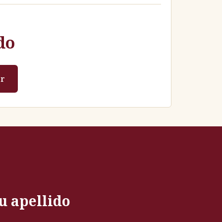
do
r
u apellido