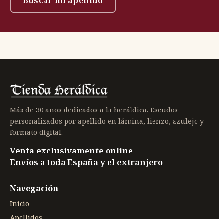
Buscar mi apellido
Más de 30 años dedicados a la heráldica. Escudos
personalizados por apellido en lámina, lienzo, azulejo y
formato digital.
Venta exclusivamente online
Envíos a toda España y el extranjero
Navegación
Inicio
Apellidos