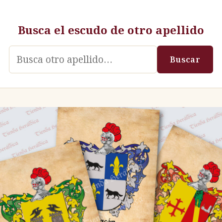
Busca el escudo de otro apellido
Apellido
Buscar