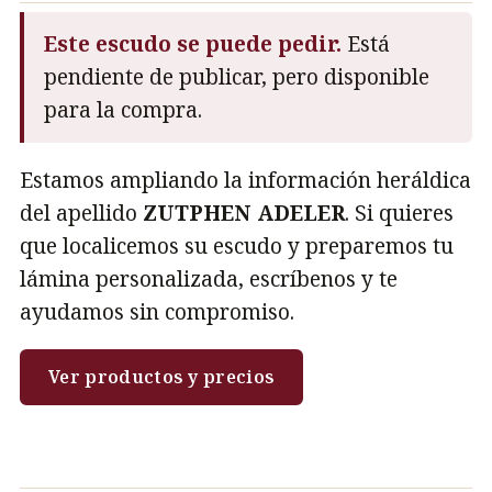
Este escudo se puede pedir.
Está
pendiente de publicar, pero disponible
para la compra.
Estamos ampliando la información heráldica
del apellido
ZUTPHEN ADELER
. Si quieres
que localicemos su escudo y preparemos tu
lámina personalizada, escríbenos y te
ayudamos sin compromiso.
Ver productos y precios